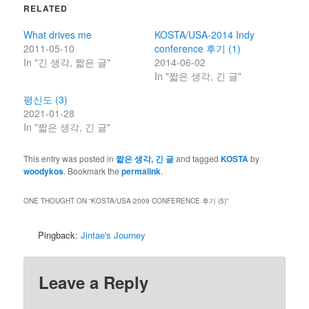
RELATED
What drives me
KOSTA/USA-2014 Indy
2011-05-10
conference 후기 (1)
In "긴 생각, 짧은 글"
2014-06-02
In "짧은 생각, 긴 글"
평신도 (3)
2021-01-28
In "짧은 생각, 긴 글"
This entry was posted in
짧은 생각, 긴 글
and tagged
KOSTA
by
woodykos
. Bookmark the
permalink
.
ONE THOUGHT ON “
KOSTA/USA-2009 CONFERENCE 후기 (5)
”
Pingback:
Jintae's Journey
Leave a Reply