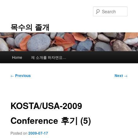
Skip
to
Sear
primary
content
목수의 졸개
Main
Home
제 소개를 하자면요…
menu
Post
←
Previous
Next
→
navigation
KOSTA/USA-2009
Conference 후기 (5)
Posted on
2009-07-17