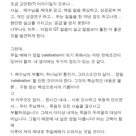
조금 교만한(?) 이야기일지 모르나…
사실… 예수님을 제대로 믿고, 매일 말씀 묵상하고, 성경공부 하
고, 개인 성경연구 하고… 하는 일들을 한 10년 정도 하고나면…
왠만한 설교를 가지고는 ‘공급’을 얻지 못한다!
너무나도 자주… 아침의 QT 말씀이 설교 말씀보다 훨씬 더 좋은
것을 발견하게 된다.
그런데,
주일 예배가 정말 celebration이 되기 위해서는 어떤 전제조건이
있어야 할까. 내 생각에는 두가지 정도가 있는 것 같다.
1. 예수님의 부활이, 하나님의 통치가, 그리스도인의 삶이… 정말
‘celebration’ 할 만한 것이어야 한다. 그것의 핵심적인 내용은 물
론… 구원 얻는 백성으로서의 기쁨이다!
그
저 아무것도 없이… 한시간 내내… 서로 인사하고 부둥켜 안으면
서… 우리 주님께서… 죽음의 모든 사슬을 끊으시고
부활하셨습니다. 그래서 더이상 내게는 죽음이 두려움의 대상이
아닙니다. 그렇기 때문에 내 삶은 정말 다릅니다! 라는 고백이 함
께
이루어 져야 제대로 주일예배가 드려지는 것일 것이다.