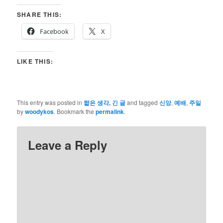
SHARE THIS:
Facebook
X
LIKE THIS:
This entry was posted in
짧은 생각, 긴 글
and tagged
신앙
,
예배
,
주일
by
woodykos
. Bookmark the
permalink
.
Leave a Reply