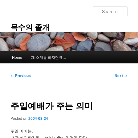
Skip
to
Sear
primary
content
목수의 졸개
Main
Home
제 소개를 하자면요…
menu
Post
←
Previous
Next
→
navigation
주일예배가 주는 의미
Posted on
2004-08-24
주일 예배는,
내가 생각하기엔… celebration 이어야 한다.