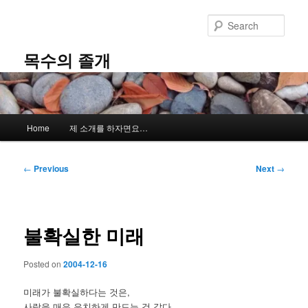
Skip
to
Sear
primary
content
목수의 졸개
Main
Home
제 소개를 하자면요…
menu
Post
←
Previous
Next
→
navigation
불확실한 미래
Posted on
2004-12-16
미래가 불확실하다는 것은,
사람을 매우 유치하게 만드는 것 같다.