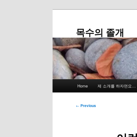
Skip
to
primary
목수의 졸개
content
Main
Home
제 소개를 하자면요…
menu
Post
←
Previous
navigation