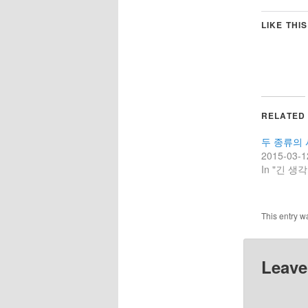
LIKE THIS
RELATED
두 종류의
2015-03-1
In "긴 생각
This entry w
Leave