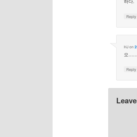
하다.
Repl
HJ
on
2
오……
Repl
Leave