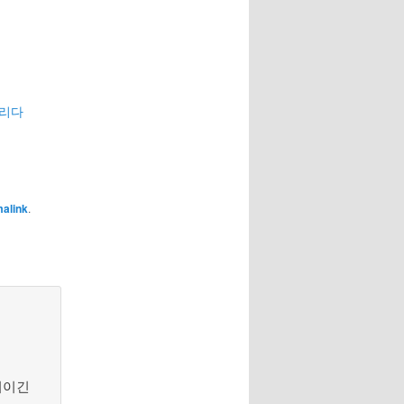
버리다
alink
.
기이긴