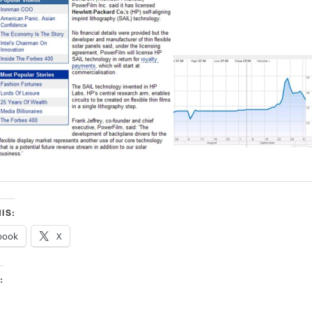
IS:
book
X
: