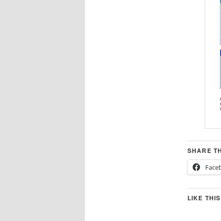
SHARE TH
Face
LIKE THIS