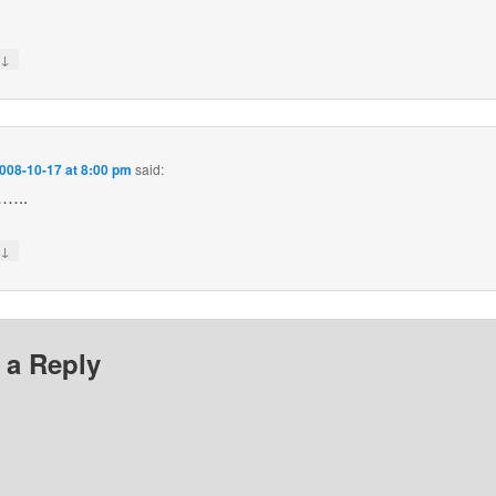
↓
y
008-10-17 at 8:00 pm
said:
…..
↓
y
 a Reply