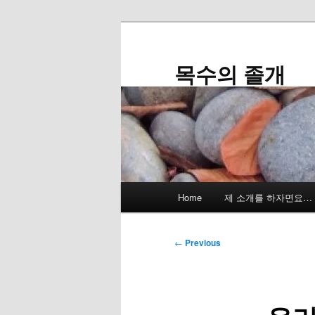
Skip
to
primary
목수의 졸개
content
Main
Home
제 소개를 하자면요…
menu
Post
←
Previous
navigation