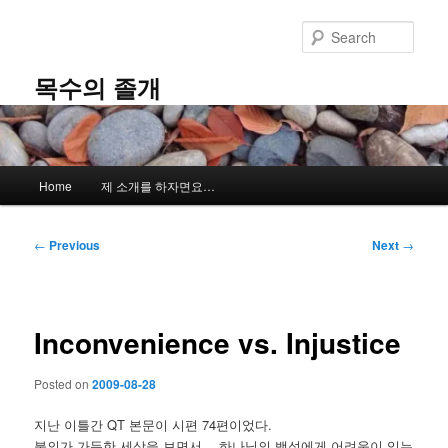
Skip
to
Sear
primary
content
목수의 졸개
Main
Home
제 소개를 하자면요…
menu
Post
←
Previous
Next
→
navigation
Inconvenience vs. Injustice
Posted on
2009-08-28
지난 이틀간 QT 본문이 시편 74편이었다.
불의가 가득한 세상을 보면서… 하나님의 백성에게 어려움이 있는