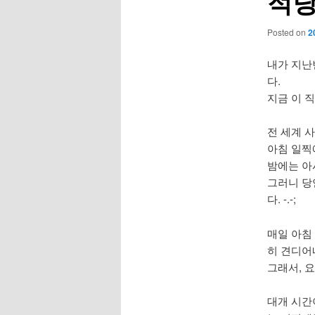
적당
Posted on
2
내가 지난번
다.
지금 이 직
전 세계 
아침 일찍에
밤에는 아시
그러니 당
다. -.-;
매일 아침
히 견디어
그래서, 요
대개 시간