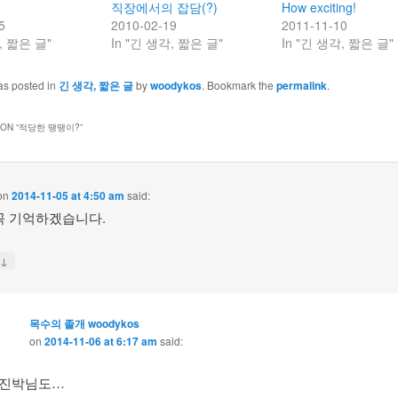
직장에서의 잡담(?)
How exciting!
5
2010-02-19
2011-11-10
, 짧은 글"
In "긴 생각, 짧은 글"
In "긴 생각, 짧은 글"
as posted in
긴 생각, 짧은 글
by
woodykos
. Bookmark the
permalink
.
ON “
적당한 땡땡이?
”
on
2014-11-05 at 4:50 am
said:
꼭 기억하겠습니다.
↓
y
목수의 졸개 woodykos
on
2014-11-06 at 6:17 am
said:
진박님도…