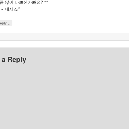
즘 많이 바쁘신가봐요? ^^
 지내시죠?
↓
eply
 a Reply