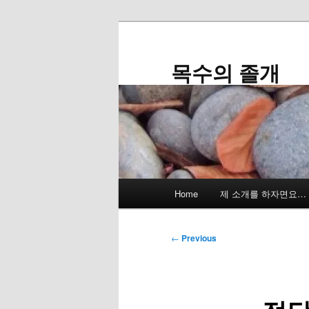
Skip
to
primary
목수의 졸개
content
Main
Home
제 소개를 하자면요…
menu
Post
←
Previous
navigation