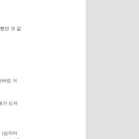
 했던 것 같
어버린 거
내가 도저
 (심지어