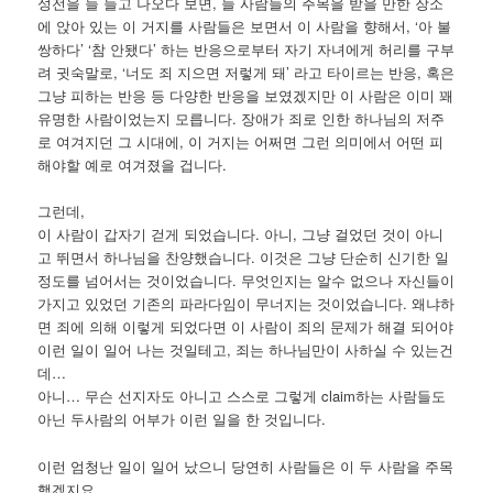
성전을 늘 들고 나오다 보면, 늘 사람들의 주목을 받을 만한 장소
에 앉아 있는 이 거지를 사람들은 보면서 이 사람을 향해서, ‘아 불
쌍하다’ ‘참 안됐다’ 하는 반응으로부터 자기 자녀에게 허리를 구부
려 귓숙말로, ‘너도 죄 지으면 저렇게 돼’ 라고 타이르는 반응, 혹은
그냥 피하는 반응 등 다양한 반응을 보였겠지만 이 사람은 이미 꽤
유명한 사람이었는지 모릅니다. 장애가 죄로 인한 하나님의 저주
로 여겨지던 그 시대에, 이 거지는 어쩌면 그런 의미에서 어떤 피
해야할 예로 여겨졌을 겁니다.
그런데,
이 사람이 갑자기 걷게 되었습니다. 아니, 그냥 걸었던 것이 아니
고 뛰면서 하나님을 찬양했습니다. 이것은 그냥 단순히 신기한 일
정도를 넘어서는 것이었습니다. 무엇인지는 알수 없으나 자신들이
가지고 있었던 기존의 파라다임이 무너지는 것이었습니다. 왜냐하
면 죄에 의해 이렇게 되었다면 이 사람이 죄의 문제가 해결 되어야
이런 일이 일어 나는 것일테고, 죄는 하나님만이 사하실 수 있는건
데…
아니… 무슨 선지자도 아니고 스스로 그렇게 claim하는 사람들도
아닌 두사람의 어부가 이런 일을 한 것입니다.
이런 엄청난 일이 일어 났으니 당연히 사람들은 이 두 사람을 주목
했겠지요.