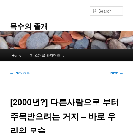
Skip
to
Sear
primary
content
목수의 졸개
Main
Home
제 소개를 하자면요…
menu
Post
←
Previous
Next
→
navigation
[2000년?] 다른사람으로 부터
주목받으려는 거지 – 바로 우
리의 모습