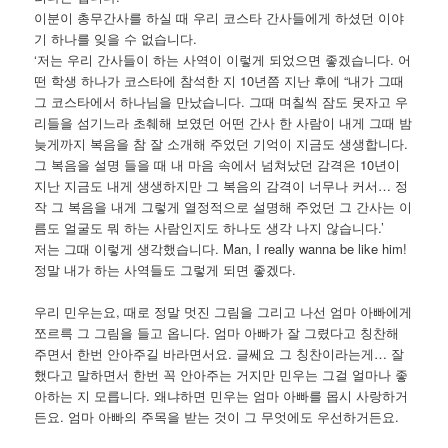
이분이 총무간사를 하실 때 우리 코스타 간사들에게 하셨던 이야
기 하나를 잊을 수 없습니다.
‘저는 우리 간사들이 하는 사역이 이렇게 되었으면 좋겠습니다. 어
떤 학생 하나가 코스타에 참석한 지 10년쯤 지난 후에 “내가 그때
그 코스타에서 하나님을 만났습니다. 그때 며칠씩 잠도 못자고 우
리들을 섬기느라 초췌해 보였던 어떤 간사 한 사람이 내게 그때 밤
늦게까지 복음을 참 잘 소개해 주었던 기억이 지금도 생생합니다.
그 복음을 설명 들을 때 내 마음 속에서 넘쳐났던 감격은 10년이
지난 지금도 내게 생생하지만 그 복음의 감격이 너무나 커서… 정
작 그 복음을 내게 그렇게 열정적으로 설명해 주었던 그 간사는 이
름도 얼굴도 뭐 하는 사람인지도 하나도 생각 나지 않습니다.’
저는 그때 이렇게 생각했습니다. Man, I really wanna be like him!
정말 내가 하는 사역들도 그렇게 되면 좋겠다.
우리 민우는요, 때로 정말 멋진 그림을 그리고 나선 엄마 아빠에게
쪼르륵 그 그림을 들고 옵니다. 엄마 아빠가 잘 그렸다고 칭찬해
주면서 한번 안아주길 바라면서요. 글쎄요 그 칭찬이라는게… 잘
했다고 말하면서 한번 꼭 안아주는 거지만 민우는 그걸 얼마나 좋
아하는 지 모릅니다. 왜냐하면 민우는 엄마 아빠를 몹시 사랑하거
든요. 엄마 아빠의 주목을 받는 것이 그 무엇에도 우선하거든요.