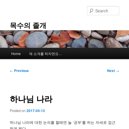
Skip
to
Sear
primary
content
목수의 졸개
Main
Home
제 소개를 하자면요…
menu
Post
←
Previous
Next
→
navigation
하나님 나라
Posted on
2017-04-13
하나님 나라에 대한 논의를 할때면 늘 ‘공부’를 하는 자세로 접근
하게 된다.