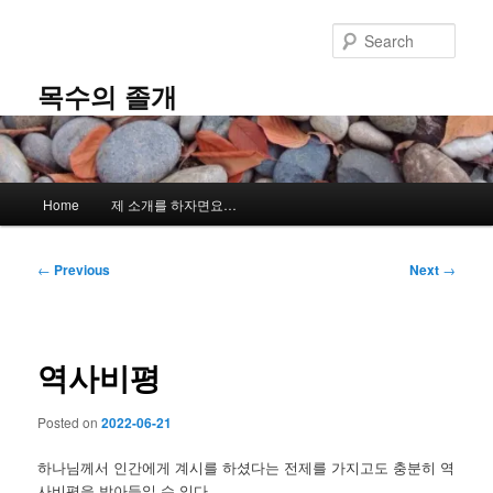
Skip
to
Sear
primary
content
목수의 졸개
Main
Home
제 소개를 하자면요…
menu
Post
←
Previous
Next
→
navigation
역사비평
Posted on
2022-06-21
하나님께서 인간에게 계시를 하셨다는 전제를 가지고도 충분히 역
사비평을 받아들일 수 있다.