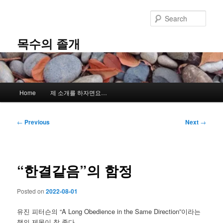
Skip
to
Sear
primary
content
목수의 졸개
Main
Home
제 소개를 하자면요…
menu
Post
←
Previous
Next
→
navigation
“한결같음”의 함정
Posted on
2022-08-01
유진 피터슨의 “A Long Obedience in the Same Direction”이라는
책의 제목이 참 좋다.