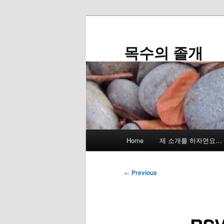
Skip
to
primary
목수의 졸개
content
Main
Home
제 소개를 하자면요…
menu
Post
←
Previous
navigation