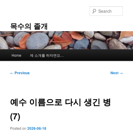
Skip
to
Sear
primary
content
목수의 졸개
Main
Home
제 소개를 하자면요…
menu
Post
←
Previous
Next
→
navigation
예수 이름으로 다시 생긴 병
(7)
Posted on
2026-06-18