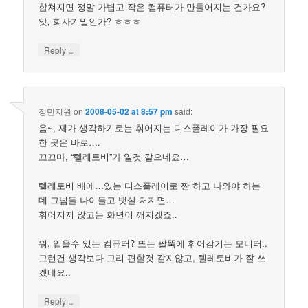
합쳐지면 정말 가볍고 작은 컴퓨터가 만들어지는 건가요?
앗, 회사기밀인가? ㅎㅎㅎ
↓
Reply
정민지원
on
2008-05-02 at 8:57 pm
said:
음~, 제가 생각하기로는 휘어지는 디스플레이가 가장 필요
한 곳은 바로….
꼬꼬마, “텔레토비”가 일것 같으네요…
텔레토비 배에…있는 디스플레이로 짠 하고 나와야 하는
데 그넘들 나이들고 뱃살 처지면…
휘어지지 않고는 화면이 깨지겠죠..
뭐, 입을수 있는 컴퓨터? 또는 팔뚝에 휘어감기는 모니터..
그런건 생각보다 그리 편할것 같지않고, 텔레토비가 잘 쓰
겠네요..
↓
Reply