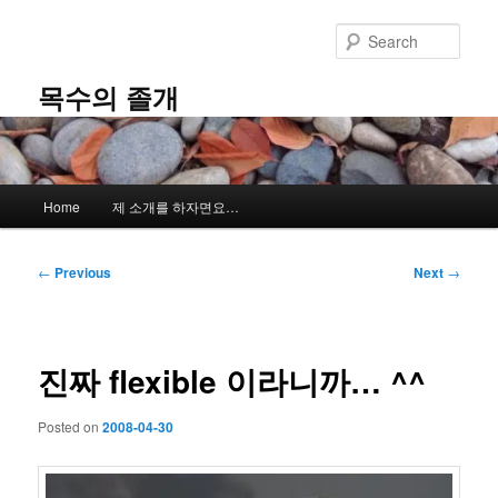
Skip
to
Sear
primary
content
목수의 졸개
Main
Home
제 소개를 하자면요…
menu
Post
←
Previous
Next
→
navigation
진짜 flexible 이라니까… ^^
Posted on
2008-04-30