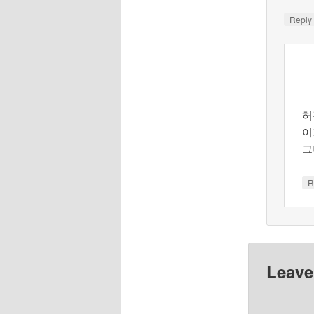
Repl
허
이
그
R
Leave