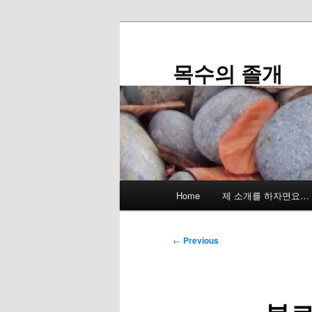
Skip
to
primary
목수의 졸개
content
Main
Home
제 소개를 하자면요…
menu
Post
←
Previous
navigation