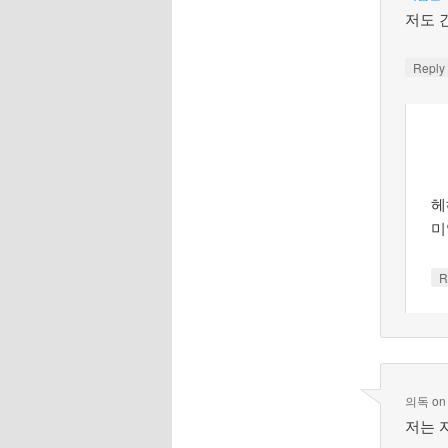
저도 간
Repl
헤
미
R
의독
o
저는 자