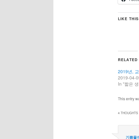
LIKE THIS
RELATED
2019년, 교
2019-04-0
In "짧은 생
This entry w
4 THOUGHTS 
기쁨몰