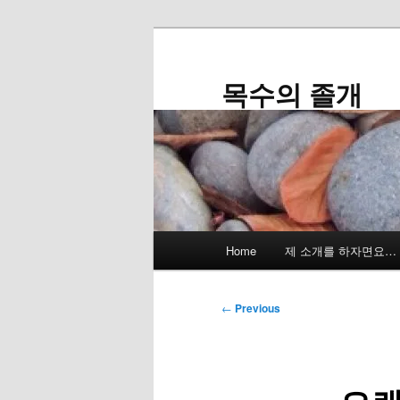
Skip
to
primary
목수의 졸개
content
Main
Home
제 소개를 하자면요…
menu
Post
←
Previous
navigation