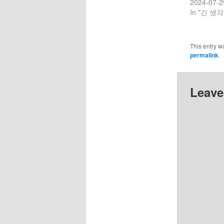
2024-07-2
In "긴 생각
This entry w
permalink
.
Leave