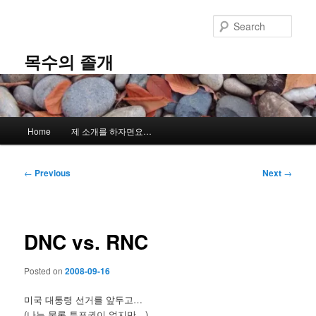
Skip
to
Sear
primary
content
목수의 졸개
Main
Home
제 소개를 하자면요…
menu
Post
←
Previous
Next
→
navigation
DNC vs. RNC
Posted on
2008-09-16
미국 대통령 선거를 앞두고…
(나는 물론 투표권이 없지만…)