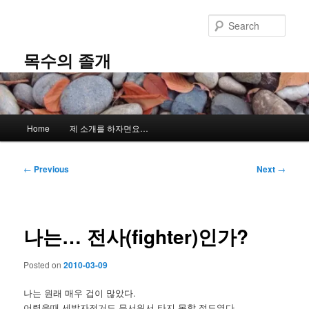
Skip
to
Sear
primary
content
목수의 졸개
Main
Home
제 소개를 하자면요…
menu
Post
←
Previous
Next
→
navigation
나는… 전사(fighter)인가?
Posted on
2010-03-09
나는 원래 매우 겁이 많았다.
어렸을때 세발자전거도 무서워서 타지 못할 정도였다.