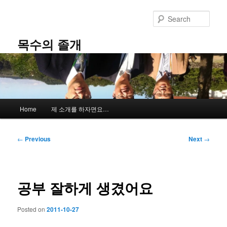
Skip
to
Sear
primary
content
목수의 졸개
Main
Home
제 소개를 하자면요…
menu
Post
←
Previous
Next
→
navigation
공부 잘하게 생겼어요
Posted on
2011-10-27