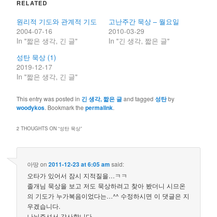
RELATED
원리적 기도와 관계적 기도
고난주간 묵상 – 월요일
2004-07-16
2010-03-29
In "짧은 생각, 긴 글"
In "긴 생각, 짧은 글"
성탄 묵상 (1)
2019-12-17
In "짧은 생각, 긴 글"
This entry was posted in
긴 생각, 짧은 글
and tagged
성탄
by
woodykos
. Bookmark the
permalink
.
2 THOUGHTS ON “
성탄 묵상
”
아땅
on
2011-12-23 at 6:05 am
said:
오타가 있어서 잠시 지적질을…ㅋㅋ
졸개님 묵상을 보고 저도 묵상하려고 찾아 봤더니 시므온
의 기도가 누가복음이었다는…^^ 수정하시면 이 댓글은 지
우겠습니다.
나눠주셔서 감사합니다.