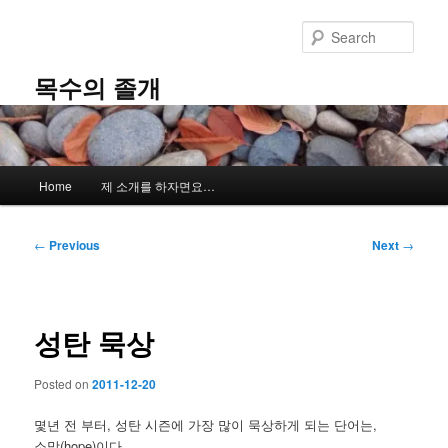
Skip
to
Sear
primary
content
목수의 졸개
Main
Home
제 소개를 하자면요…
menu
Post
←
Previous
Next
→
navigation
성탄 묵상
Posted on
2011-12-20
몇년 전 부터, 성탄 시즌에 가장 많이 묵상하게 되는 단어는,
소망(hope)이다.