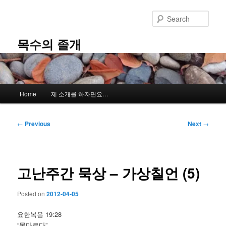
Skip
to
Sear
primary
content
목수의 졸개
Main
Home
제 소개를 하자면요…
menu
Post
←
Previous
Next
→
navigation
고난주간 묵상 – 가상칠언 (5)
Posted on
2012-04-05
요한복음 19:28
“목마르다”