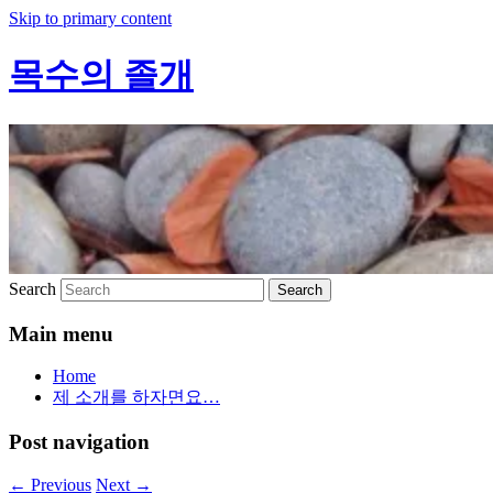
Skip to primary content
목수의 졸개
Search
Main menu
Home
제 소개를 하자면요…
Post navigation
←
Previous
Next
→