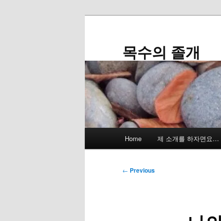
Skip
to
primary
목수의 졸개
content
Main
Home
제 소개를 하자면요…
menu
Post
←
Previous
navigation