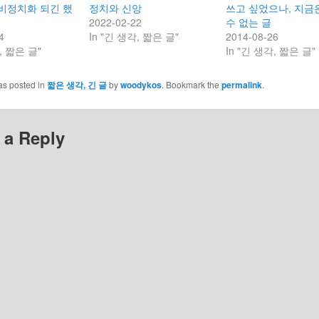
비정치화 되긴 했
정치와 신앙
쓰고 싶었으나, 지금
2022-02-22
수 없는 글
4
In "긴 생각, 짧은 글"
2014-08-26
, 짧은 글"
In "긴 생각, 짧은 글"
as posted in
짧은 생각, 긴 글
by
woodykos
. Bookmark the
permalink
.
 a Reply