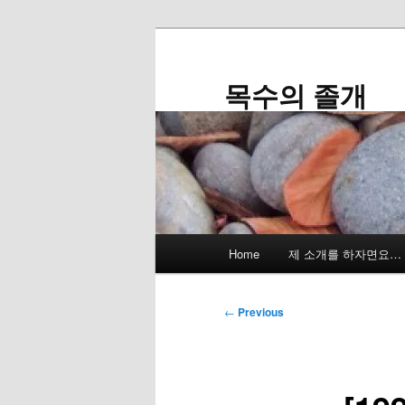
Skip
to
primary
목수의 졸개
content
Main
Home
제 소개를 하자면요…
menu
Post
←
Previous
navigation