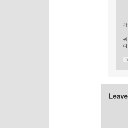
감
뭐
다
R
Leave