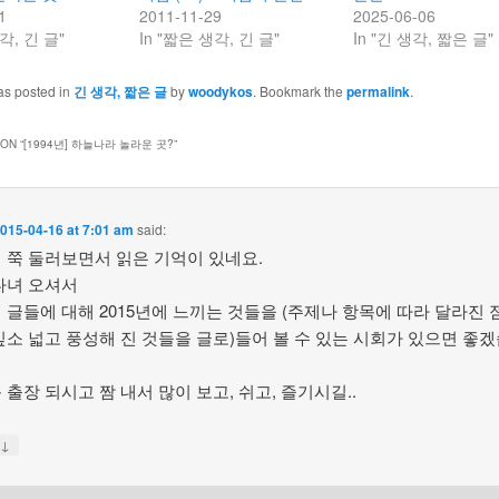
1
2011-11-29
2025-06-06
각, 긴 글"
In "짧은 생각, 긴 글"
In "긴 생각, 짧은 글"
as posted in
긴 생각, 짧은 글
by
woodykos
. Bookmark the
permalink
.
ON “
[1994년] 하늘나라 놀라운 곳?
”
015-04-16 at 7:01 am
said:
 쭉 둘러보면서 읽은 기억이 있네요.
다녀 오셔서
 글들에 대해 2015년에 느끼는 것들을 (주제나 항목에 따라 달라진
깊소 넓고 풍성해 진 것들을 글로)들어 볼 수 있는 시회가 있으면 좋
 출장 되시고 짬 내서 많이 보고, 쉬고, 즐기시길..
↓
y