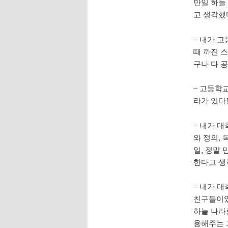
만일 하늘
고 생각했
– 내가 
때 까진 
구나 다 
– 고등학
라가 있다
– 내가 대
와 정의, 
일, 정말
한다고 생
– 내가 
친구들이었
하늘 나라
용해주는 