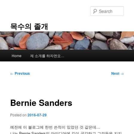
Skip
to
Sear
primary
content
목수의 졸개
Main
Home
제 소개를 하자면요…
menu
Post
←
Previous
Next
→
navigation
Bernie Sanders
Posted on
2016-07-29
예전에 이 블로그에 한번 쓴적이 있었던 것 같은데…
나는 Bernie Sanders의 아이디어에 깊이 공감하고 그것들을 지지