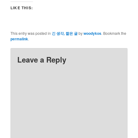
LIKE THIS:
This entry was posted in
긴 생각, 짧은 글
by
woodykos
. Bookmark the
permalink
.
Leave a Reply