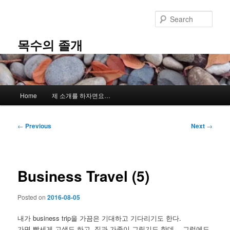
Skip
to
Sear
primary
content
목수의 졸개
Main
Home
제 소개를 하자면요…
menu
Post
←
Previous
Next
→
navigation
Business Travel (5)
Posted on
2016-08-05
내가 business trip을 가끔은 기대하고 기다리기도 한다.
가면 빡세게 고생도 하고, 집과 가족이 그립기도 한데… 그럼에도