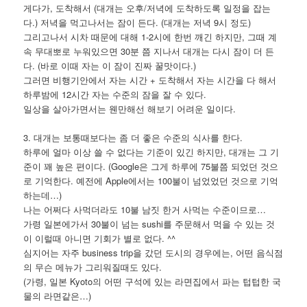
게다가, 도착해서 (대개는 오후/저녁에 도착하도록 일정을 잡는
다.) 저녁을 먹고나서는 잠이 든다. (대개는 저녁 9시 정도)
그리고나서 시차 때문에 대해 1-2시에 한번 깨긴 하지만, 그때 계
속 무대뽀로 누워있으면 30분 쯤 지나서 대개는 다시 잠이 더 든
다. (바로 이때 자는 이 잠이 진짜 꿀맛이다.)
그러면 비행기안에서 자는 시간 + 도착해서 자는 시간을 다 해서
하루밤에 12시간 자는 수준의 잠을 잘 수 있다.
일상을 살아가면서는 웬만해선 해보기 어려운 일이다.
3. 대개는 보통때보다는 좀 더 좋은 수준의 식사를 한다.
하루에 얼마 이상 쓸 수 없다는 기준이 있긴 하지만, 대개는 그 기
준이 꽤 높은 편이다. (Google은 그게 하루에 75불쯤 되었던 것으
로 기억한다. 예전에 Apple에서는 100불이 넘었었던 것으로 기억
하는데…)
나는 어쩌다 사먹더라도 10불 남짓 한거 사먹는 수준이므로…
가령 일본에가서 30불이 넘는 sushi를 주문해서 먹을 수 있는 것
이 이럴때 아니면 기회가 별로 없다. ^^
심지어는 자주 business trip을 갔던 도시의 경우에는, 어떤 음식점
의 무슨 메뉴가 그리워질때도 있다.
(가령, 일본 Kyoto의 어떤 구석에 있는 라면집에서 파는 텁텁한 국
물의 라면같은…)