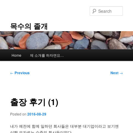
Skip
to
Sear
primary
content
목수의 졸개
Main
Home
제 소개를 하자면요…
menu
Post
←
Previous
Next
→
navigation
출장 후기 (1)
Posted on
2016-08-29
내가 예전에 함께 일하던 회사들은 대부분 대기업이라고 보기엔
살짝 모자르는 수준의 회사들이었다.