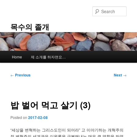
Skip
to
Sear
primary
content
목수의 졸개
Main
Home
제 소개를 하자면요…
menu
Post
←
Previous
Next
→
navigation
밥 벌어 먹고 살기 (3)
Posted on
2017-02-08
“세상을 변혁하는 그리스도인이 되어라” 고 이야기하는 개혁주의
적 변혁주의 세계관은 이원론을 극복해내는 매우 큰 역할을 하였