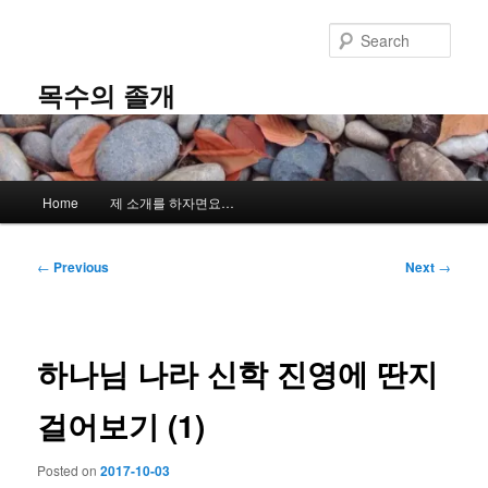
Skip
to
Sear
primary
content
목수의 졸개
Main
Home
제 소개를 하자면요…
menu
Post
←
Previous
Next
→
navigation
하나님 나라 신학 진영에 딴지
걸어보기 (1)
Posted on
2017-10-03