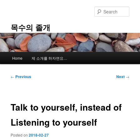
Skip
to
Sear
primary
content
목수의 졸개
Main
Home
제 소개를 하자면요…
menu
Post
←
Previous
Next
→
navigation
Talk to yourself, instead of
Listening to yourself
Posted on
2018-02-27