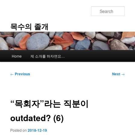
Skip
to
Sear
primary
content
목수의 졸개
Main
Home
제 소개를 하자면요…
menu
Post
←
Previous
Next
→
navigation
“목회자”라는 직분이
outdated? (6)
Posted on
2018-12-19