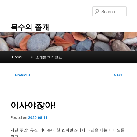
Skip
to
Sear
primary
content
목수의 졸개
Main
Home
제 소개를 하자면요…
menu
Post
←
Previous
Next
→
navigation
이사야잖아!
Posted on
2020-08-11
지난 주말, 유진 피터슨이 한 컨퍼런스에서 대담을 나눈 비디오를
봤다.