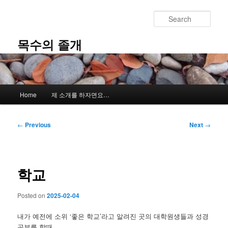
Skip
to
Sear
primary
content
목수의 졸개
Main
Home
제 소개를 하자면요…
menu
Post
←
Previous
Next
→
navigation
학교
Posted on
2025-02-04
내가 예전에 소위 ‘좋은 학교’라고 알려진 곳의 대학원생들과 성경
공부를 할때,