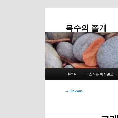
Skip
to
primary
목수의 졸개
content
Main
Home
제 소개를 하자면요…
menu
Post
←
Previous
navigation