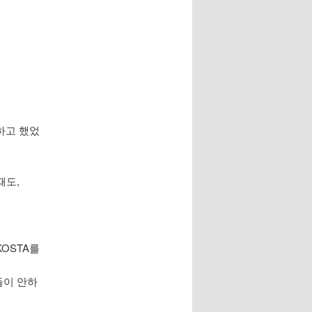
하고 했었
때도,
OSTA를
들이 안하