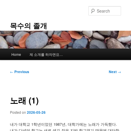
Skip
to
Sear
primary
content
목수의 졸개
Main
Home
제 소개를 하자면요…
menu
Post
←
Previous
Next
→
navigation
노래 (1)
Posted on
2026-05-26
내가 대학교 1학년이었던 1987년, 대학가에는 노래가 가득했다.
내가 다녔던 학교는 새로 생긴 작은 지방 학교였기 때문에 대단한