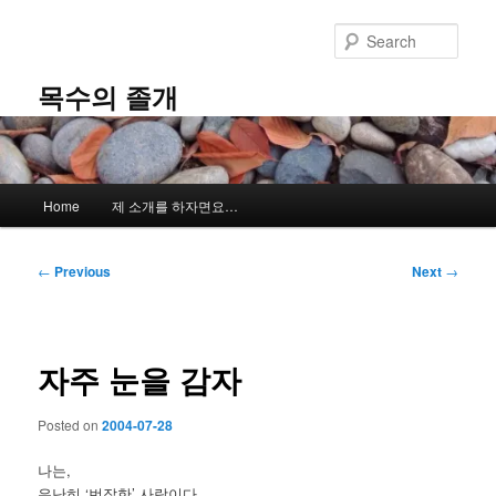
Skip
to
Sear
primary
content
목수의 졸개
Main
Home
제 소개를 하자면요…
menu
Post
←
Previous
Next
→
navigation
자주 눈을 감자
Posted on
2004-07-28
나는,
유난히 ‘번잡한’ 사람이다.