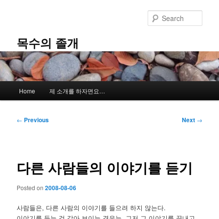
Skip
to
Sear
primary
content
목수의 졸개
Main
Home
제 소개를 하자면요…
menu
Post
←
Previous
Next
→
navigation
다른 사람들의 이야기를 듣기
Posted on
2008-08-06
사람들은, 다른 사람의 이야기를 들으려 하지 않는다.
이야기를 듣는 것 같아 보이는 경우는, 그저 그 이야기를 끝내고