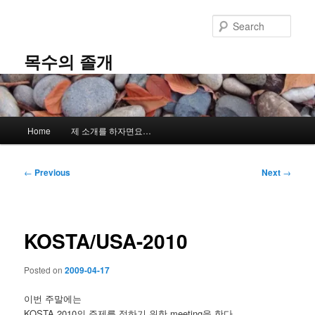
Skip
to
Sear
primary
content
목수의 졸개
Main
Home
제 소개를 하자면요…
menu
Post
←
Previous
Next
→
navigation
KOSTA/USA-2010
Posted on
2009-04-17
이번 주말에는
KOSTA 2010의 주제를 정하기 위한 meeting을 한다.