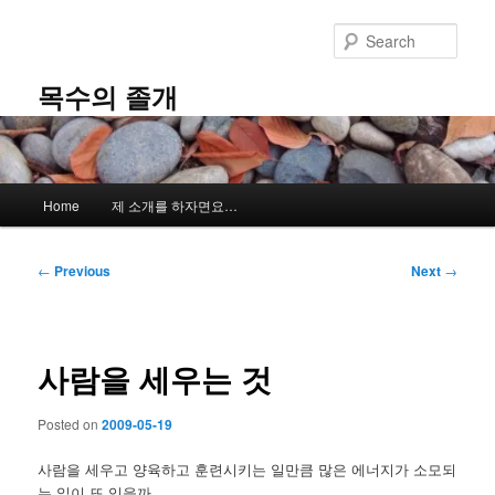
Skip
to
Sear
primary
content
목수의 졸개
Main
Home
제 소개를 하자면요…
menu
Post
←
Previous
Next
→
navigation
사람을 세우는 것
Posted on
2009-05-19
사람을 세우고 양육하고 훈련시키는 일만큼 많은 에너지가 소모되
는 일이 또 있을까.