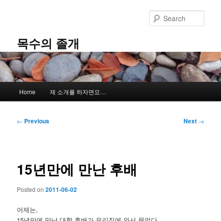
Skip
to
Sear
primary
content
목수의 졸개
Main
Home
제 소개를 하자면요…
menu
Post
←
Previous
Next
→
navigation
15년만에 만난 후배
Posted on
2011-06-02
어제는,
15년만에 만난 대학 후배가 우리집에 와서 묵었다.