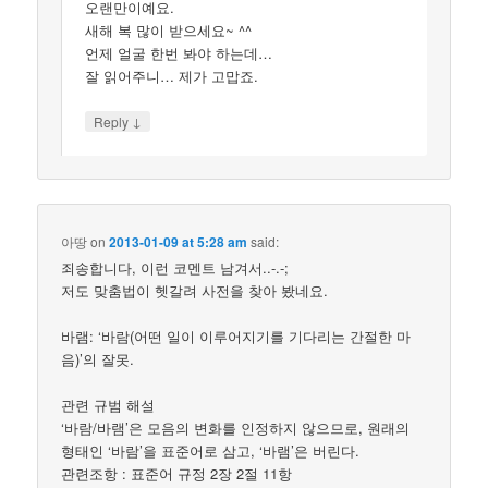
오랜만이예요.
새해 복 많이 받으세요~ ^^
언제 얼굴 한번 봐야 하는데…
잘 읽어주니… 제가 고맙죠.
↓
Reply
아땅
on
2013-01-09 at 5:28 am
said:
죄송합니다, 이런 코멘트 남겨서..-.-;
저도 맞춤법이 헷갈려 사전을 찾아 봤네요.
바램: ‘바람(어떤 일이 이루어지기를 기다리는 간절한 마
음)’의 잘못.
관련 규범 해설
‘바람/바램’은 모음의 변화를 인정하지 않으므로, 원래의
형태인 ‘바람’을 표준어로 삼고, ‘바램’은 버린다.
관련조항 : 표준어 규정 2장 2절 11항