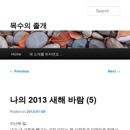
Skip
to
Sear
primary
content
목수의 졸개
Main
Home
제 소개를 하자면요…
menu
Post
←
Previous
Next
→
navigation
나의 2013 새해 바람 (5)
Posted on
2013-01-08
지난해 말,
내가 내 가족을 빼고는 가장 아끼는 몇 사람들과 이메일을 하면서