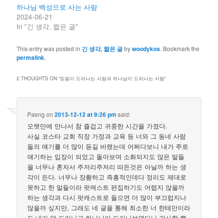
하나님 백성으로 사는 사람
2024-06-21
In "긴 생각, 짧은 글"
This entry was posted in
긴 생각, 짧은 글
by
woodykos
. Bookmark the
permalink
.
2 THOUGHTS ON “
믿음이 드러나는 사람과 하나님이 드러나는 사람
”
Paeng
on
2013-12-12 at 9:26 pm
said:
오랫만에 만나서 참 즐겁고 귀중한 시간을 가졌다.
사실 코스타 교회 직장 가정과 교육 등 너와 그 동네 사람
들의 얘기를 더 많이 듣길 바랬는데 어쩌다보니 내가 주로
얘기하는 입장이 되었고 돌아보며 소화되지도 않은 말들
을 너무나 혼자서 주저리주저리 떠든것은 아닐까 하는 생
각이 든다. 너무나 장황하고 즉흥적인데다 정리도 제대로
못하고 한 말들이라 팟캐스트 편집하기도 어렵지 않을까
하는 생각과 다시 팟캐스트로 들으면 더 많이 부끄럽지나
않을까 싶지만, 그래도 네 글을 통해 최소한 너 한테만이라
도 내가 덜 드러나고 하나님이 드러나보였다니 감사할 뿐