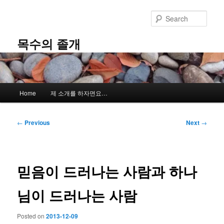
Skip
to
Sear
primary
content
목수의 졸개
Main
Home
제 소개를 하자면요…
menu
Post
←
Previous
Next
→
navigation
믿음이 드러나는 사람과 하나
님이 드러나는 사람
Posted on
2013-12-09