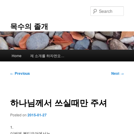
Skip
to
Sear
primary
content
목수의 졸개
Main
Home
제 소개를 하자면요…
menu
Post
←
Previous
Next
→
navigation
하나님께서 쓰실때만 주셔
Posted on
2015-01-27
1.
이번에 볼티모어에서는,