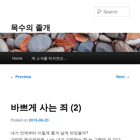
Skip
to
Sear
primary
content
목수의 졸개
Main
Home
제 소개를 하자면요…
menu
Post
←
Previous
Next
→
navigation
바쁘게 사는 죄 (2)
Posted on
2015-06-23
내가 언제부터 이렇게 쫓겨 살게 되었을까?
가만히 돌이켜보면, 나는 내가 기억하는 한 늘 그랬던 것 같다.