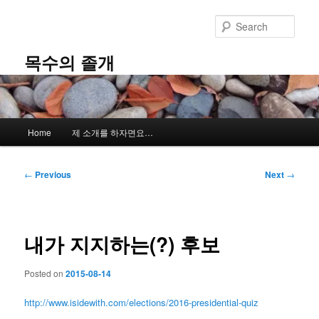
Skip
to
Sear
primary
content
목수의 졸개
Main
Home
제 소개를 하자면요…
menu
Post
←
Previous
Next
→
navigation
내가 지지하는(?) 후보
Posted on
2015-08-14
http://www.isidewith.com/elections/2016-presidential-quiz