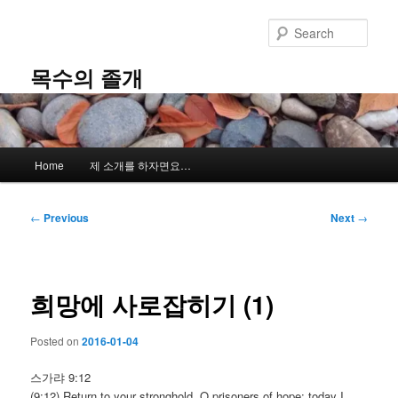
Skip
to
Sear
primary
content
목수의 졸개
Main
Home
제 소개를 하자면요…
menu
Post
←
Previous
Next
→
navigation
희망에 사로잡히기 (1)
Posted on
2016-01-04
스가랴 9:12
(9:12) Return to your stronghold, O prisoners of hope; today I