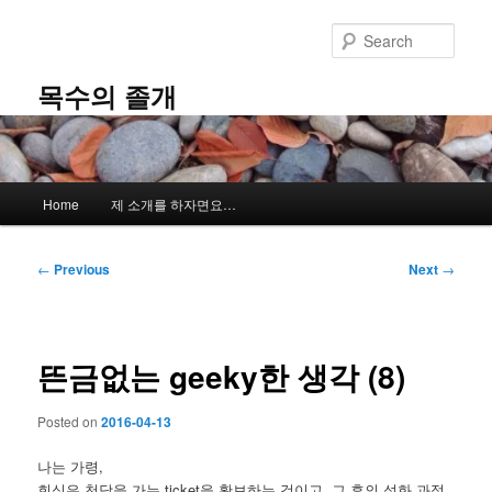
Skip
to
Sear
primary
content
목수의 졸개
Main
Home
제 소개를 하자면요…
menu
Post
←
Previous
Next
→
navigation
뜬금없는 geeky한 생각 (8)
Posted on
2016-04-13
나는 가령,
회심은 천당을 가는 ticket을 확보하는 것이고, 그 후의 성화 과정