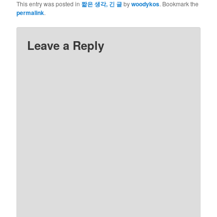
This entry was posted in
짧은 생각, 긴 글
by
woodykos
. Bookmark the
permalink
.
Leave a Reply