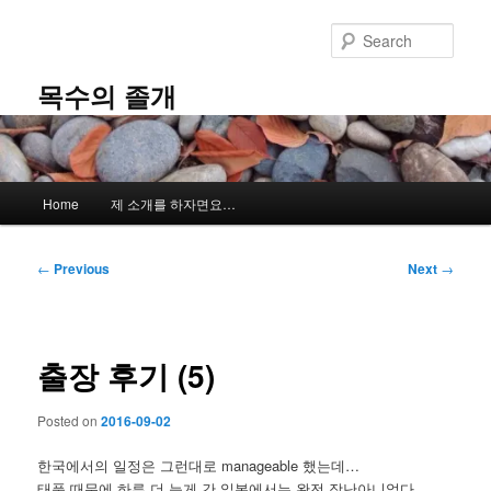
Skip
to
Sear
primary
content
목수의 졸개
Main
Home
제 소개를 하자면요…
menu
Post
←
Previous
Next
→
navigation
출장 후기 (5)
Posted on
2016-09-02
한국에서의 일정은 그런대로 manageable 했는데…
태풍 때문에 하루 더 늦게 간 일본에서는 완전 장난아니었다.