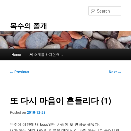
Skip
to
Sear
primary
content
목수의 졸개
Main
Home
제 소개를 하자면요…
menu
Post
←
Previous
Next
→
navigation
또 다시 마음이 흔들리다 (1)
Posted on
2016-12-28
두주에 예전에 내 boss였던 사람이 또 연락을 해왔다.
내가 아는 어떤 사람의 이름을 대면서 이 사람 아느냐고 물어보았