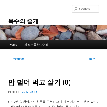
Skip
to
Sear
primary
content
목수의 졸개
Main
Home
제 소개를 하자면요…
menu
Post
←
Previous
Next
→
navigation
밥 벌어 먹고 살기 (8)
Posted on
2017-02-15
(1) 낮은 차원에서 이원론을 극복하고자 하는 자세는 다음과 같다.
– 세상의 모든 영역을 하나님의 주권아래 두어야 한다.